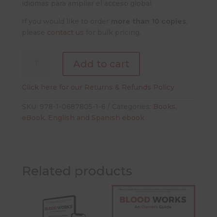
idiomas para ampliar el acceso global.
If you would like to order
more than 10 copies
,
please
contact us
for bulk pricing.
Cuidando
Add to cart
tu
Sangre:
Click here for our Returns & Refunds Policy
Una
Guía
SKU:
978-1-0687805-1-6
Categories:
Books
,
para el Propietario
eBook
,
English and Spanish ebook
(eBook)
quantity
Related products